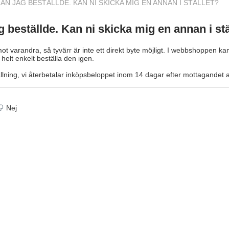
AN JAG BESTÄLLDE. KAN NI SKICKA MIG EN ANNAN I STÄLLET?
ag beställde. Kan ni skicka mig en annan i stä
ot varandra, så tyvärr är inte ett direkt byte möjligt. I webbshoppen ka
 helt enkelt beställa den igen.
ällning, vi återbetalar inköpsbeloppet inom 14 dagar efter mottagandet a
Nej