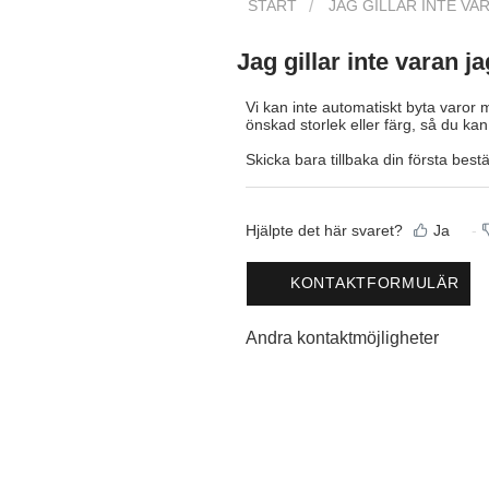
START
JAG GILLAR INTE VAR
Jag gillar inte varan j
Vi kan inte automatiskt byta varor m
önskad storlek eller färg, så du kan
Skicka bara tillbaka din första best
Hjälpte det här svaret?
Ja
KONTAKTFORMULÄR
Andra kontaktmöjligheter