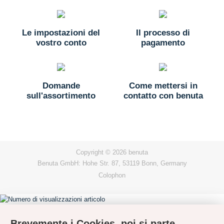
Le impostazioni del
Il processo di
vostro conto
pagamento
Domande
Come mettersi in
sull'assortimento
contatto con benuta
Copyright © 2026 benuta
Benuta GmbH: Hohe Str. 87, 53119 Bonn, Germany
Colophon
Brevemente i Cookies, poi si parte