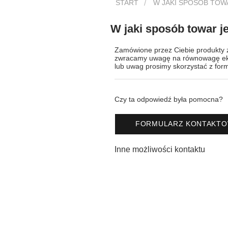
START
W JAKI SPOSÓB TOW
W jaki sposób towar j
Zamówione przez Ciebie produkty z
zwracamy uwagę na równowagę ekolo
lub uwag prosimy skorzystać z for
Czy ta odpowiedź była pomocna?
FORMULARZ KONTAKT
Inne możliwości kontaktu