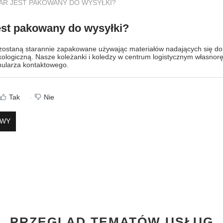
AR JEST PAKOWANY DO WYSYŁKI?
est pakowany do wysyłki?
ostaną starannie zapakowane używając materiałów nadających się do u
giczną. Nasze koleżanki i koledzy w centrum logistycznym własnoręc
mularza kontaktowego.
Tak
Nie
OWY
PRZEGLĄD TEMATÓW USŁUG