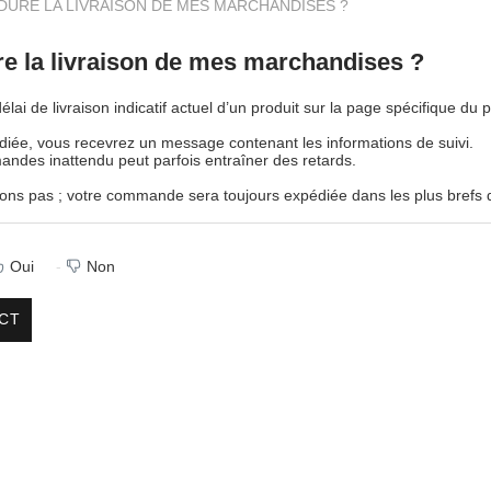
URE LA LIVRAISON DE MES MARCHANDISES ?
e la livraison de mes marchandises ?
lai de livraison indicatif actuel d’un produit sur la page spécifique du 
ée, vous recevrez un message contenant les informations de suivi.
mandes inattendu peut parfois entraîner des retards.
ns pas ; votre commande sera toujours expédiée dans les plus brefs d
Oui
Non
CT