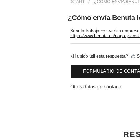
START
¿CÓMO ENVÍA BENUT
¿Cómo envía Benuta l
Benuta trabaja con varias empresas
https://www.benuta.es/pago-y-envi
¿Ha sido útil esta respuesta?
S
FORMULARIO DE CONT
Otros datos de contacto
RES