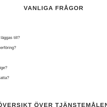
VANLIGA FRÅGOR
läggas till?
erföring?
rige?
matta?
ÖVERSIKT ÖVER TJÄNSTEMÅLE