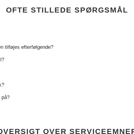
OFTE STILLEDE SPØRGSMÅL
n tilføjes efterfølgende?
l?
k?
e på?
OVERSIGT OVER SERVICEEMNE